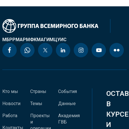
МБРР
МАР
МФК
МАГИ
МЦУИС
Кто мы
Страны
События
ОСТАВ
В
Новости
Темы
Данные
КУРСЕ
Работа
Проекты
Академия
и
ГВБ
И
Контакты
операции