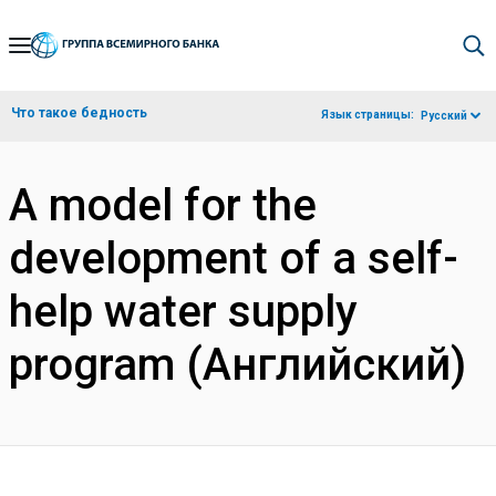
Skip
to
Main
Что такое бедность
Язык страницы:
Русский
Navigation
A model for the
development of a self-
help water supply
program (Английский)