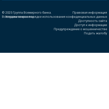
© 2025 Группа Всемирного банка.
Правовая информация
Все права сохранены.
Уведомление о порядке использования конфиденциальных данных
Доступность сайта
Доступ к информации
Предупреждение о мошенничестве
Подать жалобу