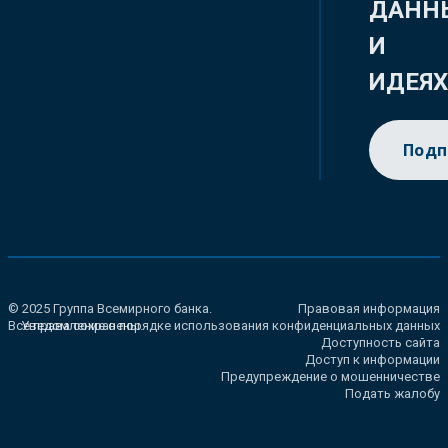
ДАНН
И
ИДЕЯ
Подп
© 2025 Группа Всемирного банка.
Правовая информация
Все права сохранены.
Уведомление о порядке использования конфиденциальных данных
Доступность сайта
Доступ к информации
Предупреждение о мошенничестве
Подать жалобу