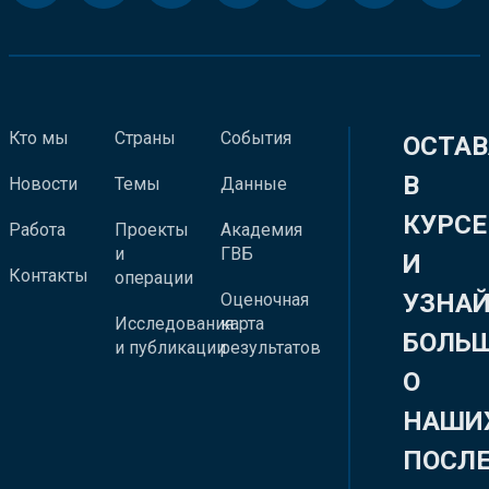
Кто мы
Страны
События
ОСТАВ
В
Новости
Темы
Данные
КУРСЕ
Работа
Проекты
Академия
и
ГВБ
И
Контакты
операции
УЗНА
Оценочная
Исследования
карта
БОЛЬ
и публикации
результатов
О
НАШИ
ПОСЛ