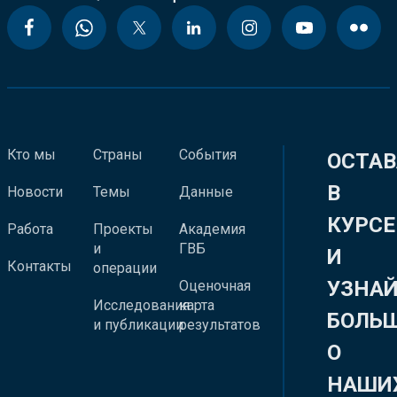
Кто мы
Страны
События
ОСТАВ
В
Новости
Темы
Данные
КУРСЕ
Работа
Проекты
Академия
и
ГВБ
И
Контакты
операции
УЗНА
Оценочная
Исследования
карта
БОЛЬ
и публикации
результатов
О
НАШИ