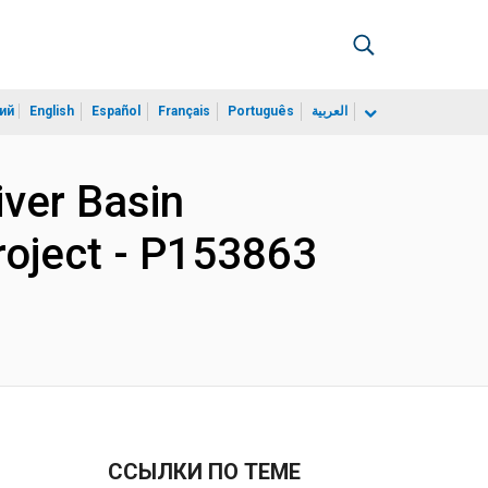
ий
English
Español
Français
Português
العربية
iver Basin
oject - P153863
ССЫЛКИ ПО ТЕМЕ