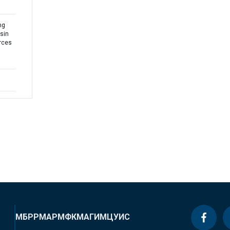
ng
asin
rces
МБРР
МАР
МФК
МАГИ
МЦУИС