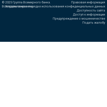
© 2025 Группа Всемирного банка.
Правовая информация
Все права сохранены.
Уведомление о порядке использования конфиденциальных данных
Доступность сайта
Доступ к информации
Предупреждение о мошенничестве
Подать жалобу