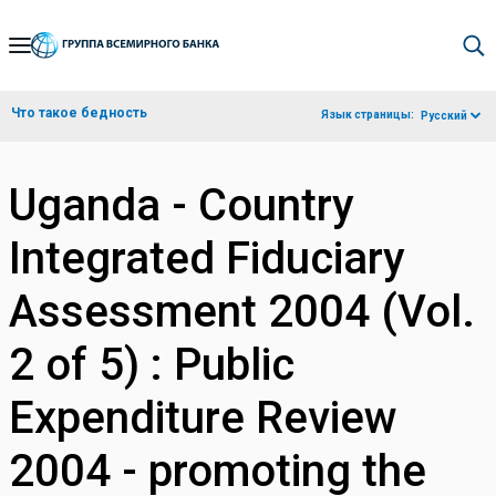
Skip
to
Main
Что такое бедность
Язык страницы:
Русский
Navigation
Uganda - Country
Integrated Fiduciary
Assessment 2004 (Vol.
2 of 5) : Public
Expenditure Review
2004 - promoting the