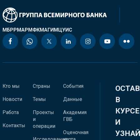
МБРР
МАР
МФК
МАГИ
МЦУИС
Кто мы
Страны
События
ОСТАВ
В
Новости
Темы
Данные
КУРСЕ
Работа
Проекты
Академия
и
ГВБ
И
Контакты
операции
УЗНА
Оценочная
Исследования
карта