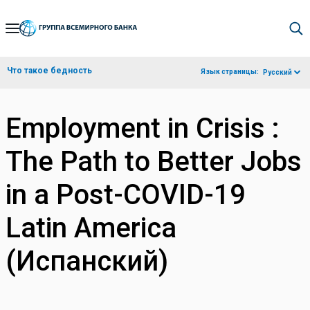
Skip
to
Main
Что такое бедность
Язык страницы:
Русский
Navigation
Employment in Crisis :
The Path to Better Jobs
in a Post-COVID-19
Latin America
(Испанский)