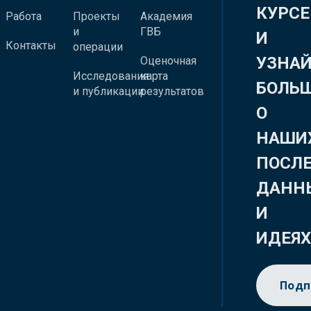
КУРСЕ
Работа
Проекты
Академия
и
ГВБ
И
Контакты
операции
УЗНА
Оценочная
Исследования
карта
БОЛЬ
и публикации
результатов
О
НАШИ
ПОСЛ
ДАНН
И
ИДЕЯ
Подп