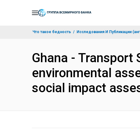
Skip
to
Main
Что такое бедность
Исследования И Публикации (анг
Navigation
Ghana - Transport
environmental asse
social impact ass