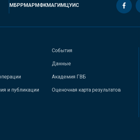
МБРР
МАР
МФК
МАГИ
МЦУИС
События
Данные
операции
Академия ГВБ
ия и публикации
Оценочная карта результатов