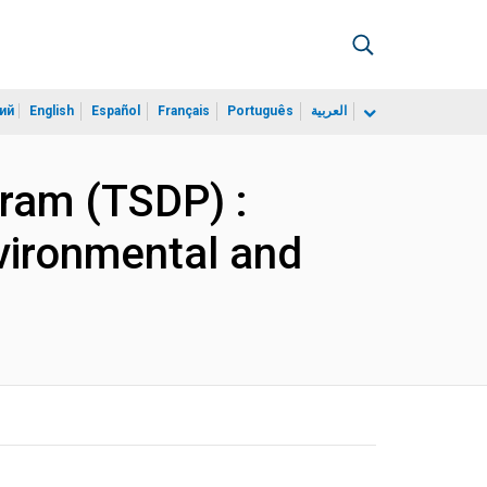
ий
English
Español
Français
Português
العربية
ram (TSDP) :
nvironmental and