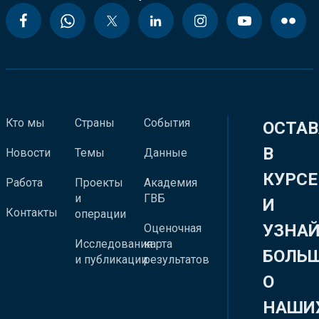
Кто мы
Страны
События
ОСТАВ
В
Новости
Темы
Данные
КУРСЕ
Работа
Проекты
Академия
и
ГВБ
И
Контакты
операции
УЗНА
Оценочная
Исследования
карта
БОЛЬ
и публикации
результатов
О
НАШИ