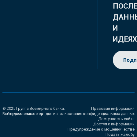
ПОСЛ
ДАНН
И
ИДЕЯ
Подп
© 2025 Группа Всемирного банка.
Правовая информация
Все права сохранены.
Уведомление о порядке использования конфиденциальных данных
Доступность сайта
Доступ к информации
Предупреждение о мошенничестве
Подать жалобу