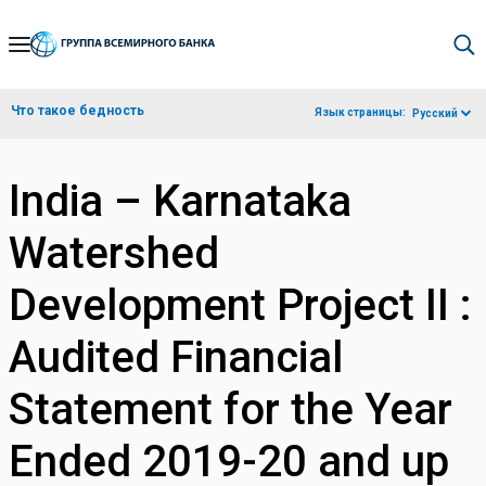
Skip
to
Main
Что такое бедность
Язык страницы:
Русский
Navigation
India – Karnataka
Watershed
Development Project II :
Audited Financial
Statement for the Year
Ended 2019-20 and up