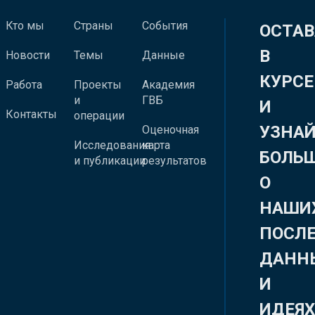
Кто мы
Страны
События
ОСТАВ
В
Новости
Темы
Данные
КУРСЕ
Работа
Проекты
Академия
и
ГВБ
И
Контакты
операции
УЗНА
Оценочная
Исследования
карта
БОЛЬ
и публикации
результатов
О
НАШИ
ПОСЛ
ДАНН
И
ИДЕЯ