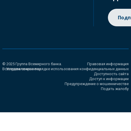
Подп
© 2025 Группа Всемирного банка.
Правовая информация
Все права сохранены.
Уведомление о порядке использования конфиденциальных данных
Доступность сайта
Доступ к информации
Предупреждение о мошенничестве
Подать жалобу