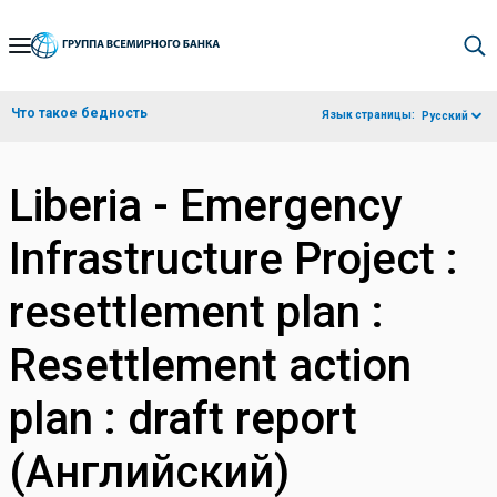
Skip
to
Main
Что такое бедность
Язык страницы:
Русский
Navigation
Liberia - Emergency
Infrastructure Project :
resettlement plan :
Resettlement action
plan : draft report
(Английский)