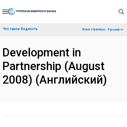
Skip
to
Main
Что такое бедность
Язык страницы:
Русский
Navigation
Development in
Partnership (August
2008) (Английский)