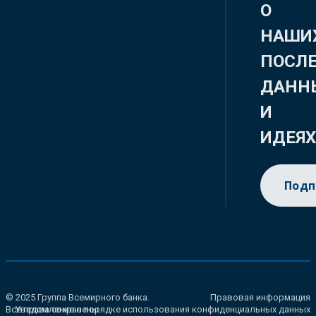
О
НАШИ
ПОСЛ
ДАНН
И
ИДЕЯ
Подп
© 2025 Группа Всемирного банка.
Правовая информация
Все права сохранены.
Уведомление о порядке использования конфиденциальных данных