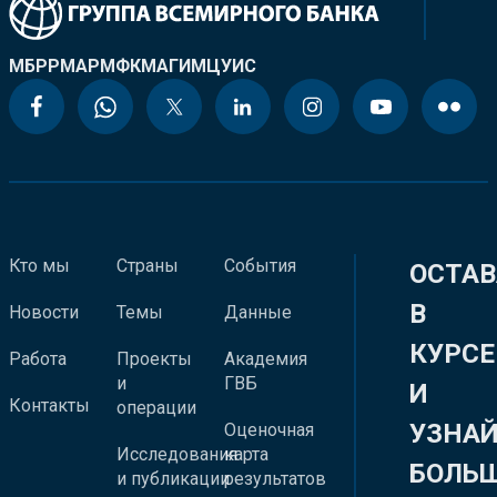
МБРР
МАР
МФК
МАГИ
МЦУИС
Кто мы
Страны
События
ОСТАВ
В
Новости
Темы
Данные
КУРСЕ
Работа
Проекты
Академия
и
ГВБ
И
Контакты
операции
УЗНА
Оценочная
Исследования
карта
БОЛЬ
и публикации
результатов