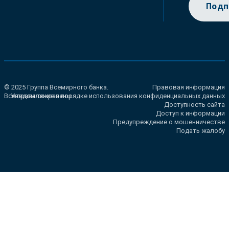
Подп
© 2025 Группа Всемирного банка.
Правовая информация
Все права сохранены.
Уведомление о порядке использования конфиденциальных данных
Доступность сайта
Доступ к информации
Предупреждение о мошенничестве
Подать жалобу