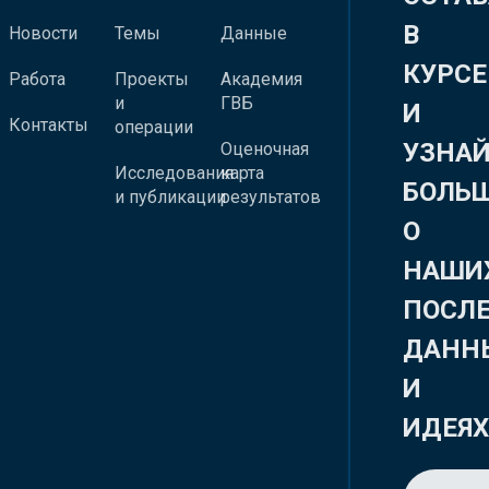
В
Новости
Темы
Данные
КУРСЕ
Работа
Проекты
Академия
и
ГВБ
И
Контакты
операции
УЗНА
Оценочная
Исследования
карта
БОЛЬ
и публикации
результатов
О
НАШИ
ПОСЛ
ДАНН
И
ИДЕЯ