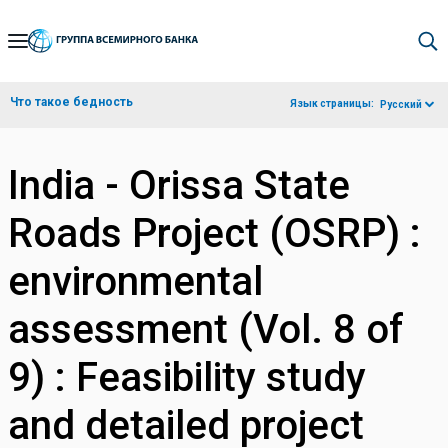
Skip
to
Main
Что такое бедность
Язык страницы:
Русский
Navigation
India - Orissa State
Roads Project (OSRP) :
environmental
assessment (Vol. 8 of
9) : Feasibility study
and detailed project