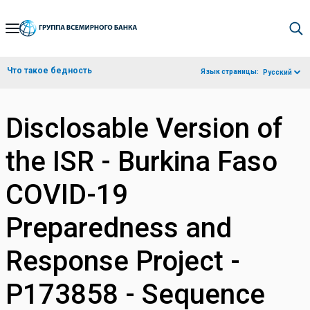
Skip
to
Main
Что такое бедность
Язык страницы:
Русский
Navigation
Disclosable Version of
the ISR - Burkina Faso
COVID-19
Preparedness and
Response Project -
P173858 - Sequence