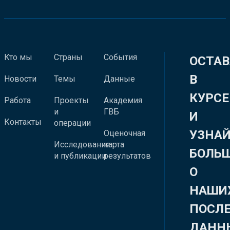
Кто мы
Страны
События
ОСТАВ
В
Новости
Темы
Данные
КУРСЕ
Работа
Проекты
Академия
и
ГВБ
И
Контакты
операции
УЗНА
Оценочная
Исследования
карта
БОЛЬ
и публикации
результатов
О
НАШИ
ПОСЛ
ДАНН