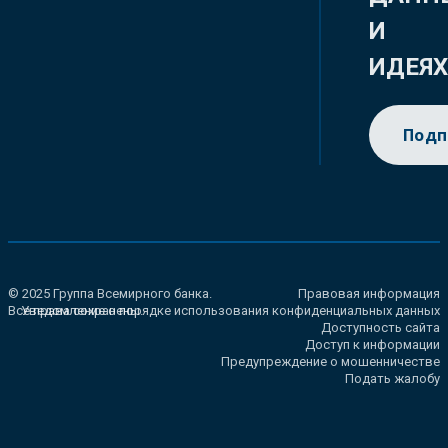
И
ИДЕЯ
Подп
© 2025 Группа Всемирного банка.
Правовая информация
Все права сохранены.
Уведомление о порядке использования конфиденциальных данных
Доступность сайта
Доступ к информации
Предупреждение о мошенничестве
Подать жалобу