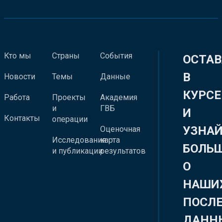
Кто мы
Страны
События
ОСТАВ
В
Новости
Темы
Данные
КУРСЕ
Работа
Проекты
Академия
и
ГВБ
И
Контакты
операции
УЗНА
Оценочная
Исследования
карта
БОЛЬ
и публикации
результатов
О
НАШИ
ПОСЛ
ДАНН