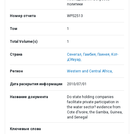
политики
Номер отчета
WPS2513
Том
1
Total Volume(s)
1
Страна
Сенегал,
Гамбия,
Гвинея,
Кот-
д'Ивуар,
Регион
Western and Central Africa,
Дата раскрытия информации
2010/07/01
Название документа
Do state holding companies
facilitate private participation in
the water sector? evidence from
Cote d'Ivoire, the Gambia, Guinea,
and Senegal
Ключевые слова