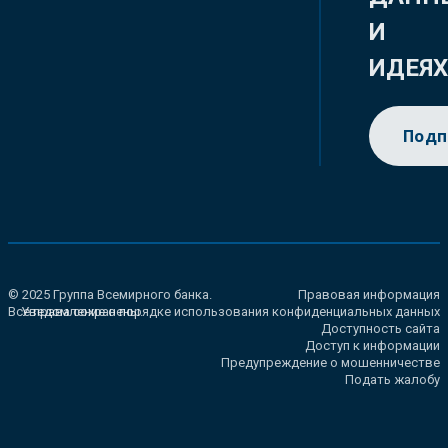
И
ИДЕЯ
Подп
© 2025 Группа Всемирного банка.
Правовая информация
Все права сохранены.
Уведомление о порядке использования конфиденциальных данных
Доступность сайта
Доступ к информации
Предупреждение о мошенничестве
Подать жалобу