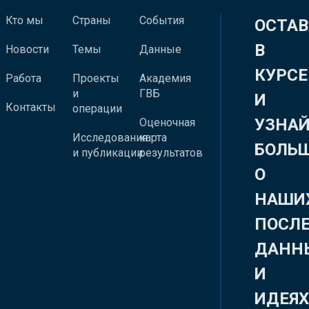
Кто мы
Страны
События
ОСТАВ
В
Новости
Темы
Данные
КУРСЕ
Работа
Проекты
Академия
и
ГВБ
И
Контакты
операции
УЗНА
Оценочная
Исследования
карта
БОЛЬ
и публикации
результатов
О
НАШИ
ПОСЛ
ДАНН
И
ИДЕЯ