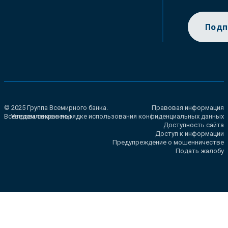
Подп
© 2025 Группа Всемирного банка.
Правовая информация
Все права сохранены.
Уведомление о порядке использования конфиденциальных данных
Доступность сайта
Доступ к информации
Предупреждение о мошенничестве
Подать жалобу