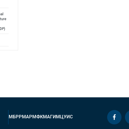
nal
ture
DP)
МБРР
МАР
МФК
МАГИ
МЦУИС