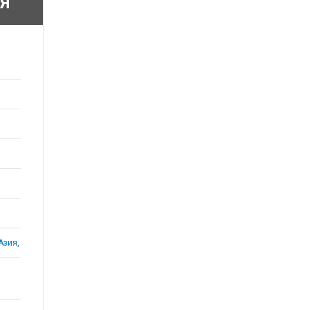
Я
Азия,