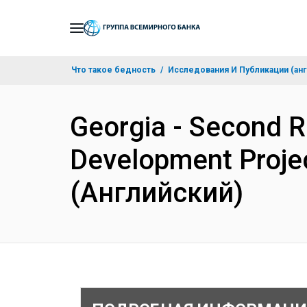
Skip
to
Main
Что такое бедность
Исследования И Публикации (анг
Navigation
Georgia - Second R
Development Proje
(Английский)