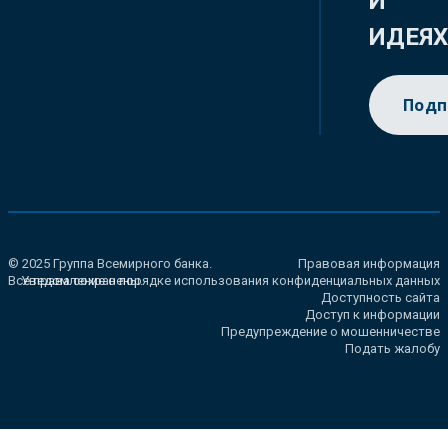
И
ИДЕЯ
Подп
© 2025 Группа Всемирного банка.
Правовая информация
Все права сохранены.
Уведомление о порядке использования конфиденциальных данных
Доступность сайта
Доступ к информации
Предупреждение о мошенничестве
Подать жалобу