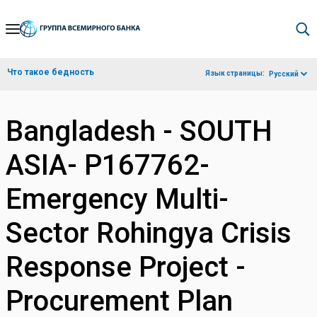
Skip
to
Main
Что такое бедность
Язык страницы:
Русский
Navigation
Bangladesh - SOUTH
ASIA- P167762-
Emergency Multi-
Sector Rohingya Crisis
Response Project -
Procurement Plan