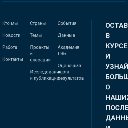
Кто мы
Страны
События
ОСТАВ
В
Новости
Темы
Данные
КУРСЕ
Работа
Проекты
Академия
и
ГВБ
И
Контакты
операции
УЗНА
Оценочная
Исследования
карта
БОЛЬ
и публикации
результатов
О
НАШИ
ПОСЛ
ДАНН