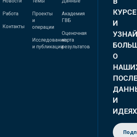
В
Новости
Темы
Данные
КУРСЕ
Работа
Проекты
Академия
и
ГВБ
И
Контакты
операции
УЗНА
Оценочная
Исследования
карта
БОЛЬ
и публикации
результатов
О
НАШИ
ПОСЛ
ДАНН
И
ИДЕЯ
Подп