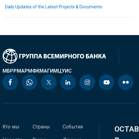
Daily Updates of the Latest Projects & Documents
МБРР
МАР
МФК
МАГИ
МЦУИС
Кто мы
Страны
События
ОСТАВ