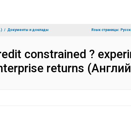
.)
Документы и доклады
Язык страницы:
Русск
dit constrained ? exper
terprise returns (Англи