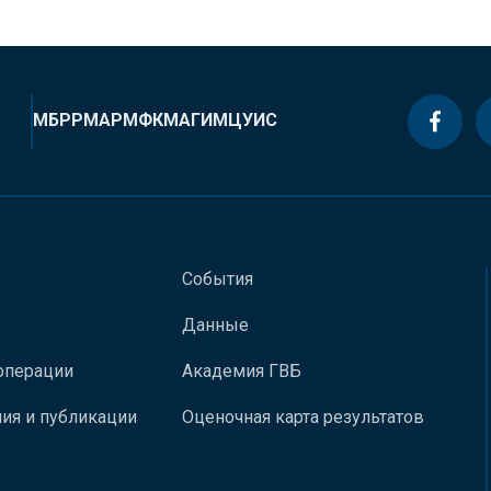
МБРР
МАР
МФК
МАГИ
МЦУИС
События
Данные
операции
Академия ГВБ
ия и публикации
Оценочная карта результатов