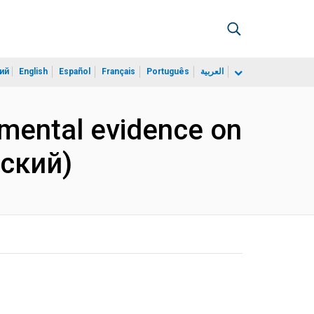
ий
English
Español
Français
Português
العربية
imental evidence on
йский)