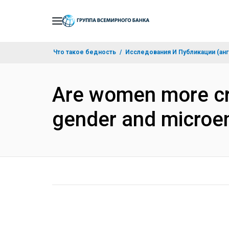
Skip
to
Main
Что такое бедность
Исследования И Публикации (анг
Navigation
Are women more cre
gender and microen