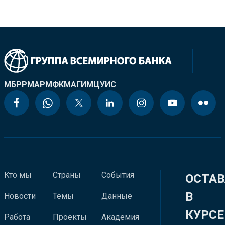
МБРР
МАР
МФК
МАГИ
МЦУИС
Кто мы
Страны
События
ОСТАВ
В
Новости
Темы
Данные
КУРСЕ
Работа
Проекты
Академия