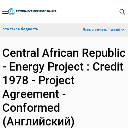
Skip
to
Main
Что такое бедность
Язык страницы:
Русский
Navigation
Central African Republic
- Energy Project : Credit
1978 - Project
Agreement -
Conformed
(Английский)