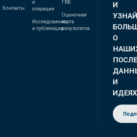
и
ГВБ
И
Контакты
операции
УЗНА
Оценочная
Исследования
карта
БОЛЬ
и публикации
результатов
О
НАШИ
ПОСЛ
ДАНН
И
ИДЕЯ
Подп