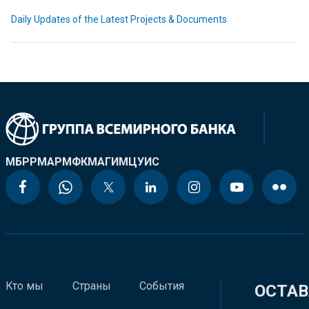
Daily Updates of the Latest Projects & Documents
МБРР
МАР
МФК
МАГИ
МЦУИС
Кто мы
Страны
События
ОСТАВ