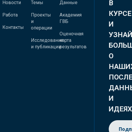
В
Новости
Темы
Данные
КУРСЕ
Работа
Проекты
Академия
и
ГВБ
И
Контакты
операции
УЗНА
Оценочная
Исследования
карта
БОЛЬ
и публикации
результатов
О
НАШИ
ПОСЛ
ДАНН
И
ИДЕЯ
Подп