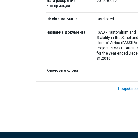
Дата раскрытия
2017/07/12
информации
Disclosure Status
Disclosed
Название документа
IGAD - Pastoralism and
Stability in the Sahel an
Horn of Africa (PASSHA)
Project P153713 Audit R
for the year ended Dec
31,2016
Ключевые слова
Подробнее