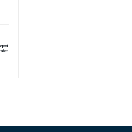
d
eport
ember