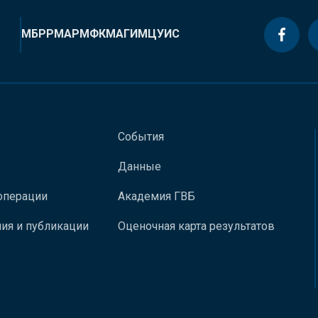
МБРР
МАР
МФК
МАГИ
МЦУИС
События
Данные
операции
Академия ГВБ
ия и публикации
Оценочная карта результатов