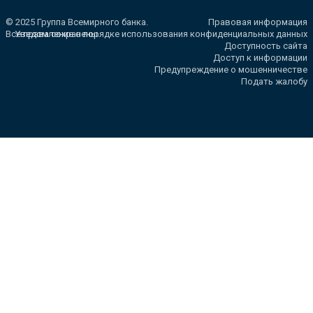
© 2025 Группа Всемирного банка.
Правовая информация
Все права сохранены.
Уведомление о порядке использования конфиденциальных данных
Доступность сайта
Доступ к информации
Предупреждение о мошенничестве
Подать жалобу