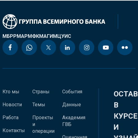
МБРР
МАР
МФК
МАГИ
МЦУИС
Кто мы
Страны
События
ОСТАВ
В
Новости
Темы
Данные
КУРСЕ
Работа
Проекты
Академия
и
ГВБ
И
Контакты
операции
Оценочная