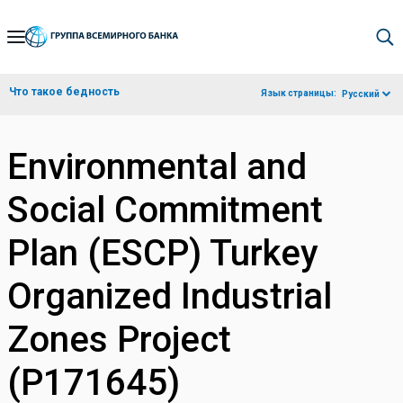
Skip
to
Main
Что такое бедность
Язык страницы:
Русский
Navigation
Environmental and
Social Commitment
Plan (ESCP) Turkey
Organized Industrial
Zones Project
(P171645)