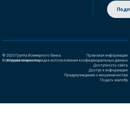
Подп
© 2025 Группа Всемирного банка.
Правовая информация
Все права сохранены.
Уведомление о порядке использования конфиденциальных данных
Доступность сайта
Доступ к информации
Предупреждение о мошенничестве
Подать жалобу