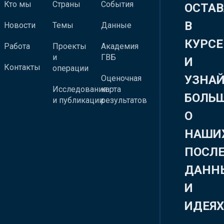
Кто мы
Страны
События
ОСТАВ
В
Новости
Темы
Данные
КУРСЕ
Работа
Проекты
Академия
и
ГВБ
И
Контакты
операции
УЗНА
Оценочная
Исследования
карта
БОЛЬ
и публикации
результатов
О
НАШИ
ПОСЛ
ДАНН
И
ИДЕЯ