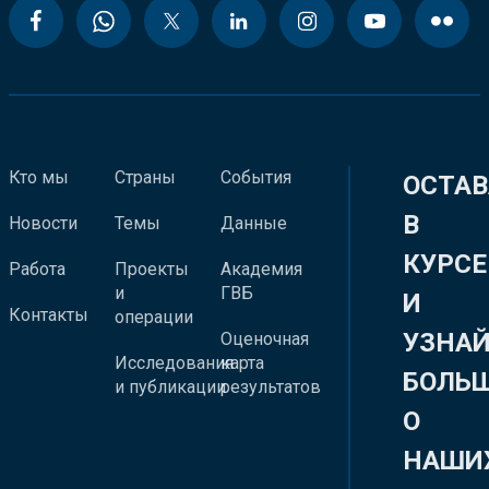
Кто мы
Страны
События
ОСТАВ
В
Новости
Темы
Данные
КУРСЕ
Работа
Проекты
Академия
и
ГВБ
И
Контакты
операции
УЗНА
Оценочная
Исследования
карта
БОЛЬ
и публикации
результатов
О
НАШИ