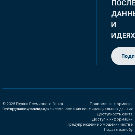
ПОСЛ
ДАНН
И
ИДЕЯ
Подп
© 2025 Группа Всемирного банка.
Правовая информация
Все права сохранены.
Уведомление о порядке использования конфиденциальных данных
Доступность сайта
Доступ к информации
Предупреждение о мошенничестве
Подать жалобу