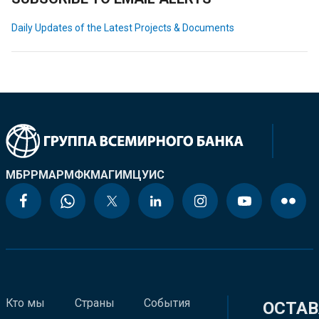
Daily Updates of the Latest Projects & Documents
МБРР
МАР
МФК
МАГИ
МЦУИС
Кто мы
Страны
События
ОСТАВ