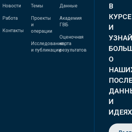
В
Новости
Темы
Данные
КУРСЕ
Работа
Проекты
Академия
и
ГВБ
И
Контакты
операции
УЗНА
Оценочная
Исследования
карта
БОЛЬ
и публикации
результатов
О
НАШИ
ПОСЛ
ДАНН
И
ИДЕЯ