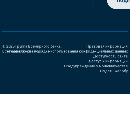
Подп
© 2025 Группа Всемирного банка.
Правовая информация
Все права сохранены.
Уведомление о порядке использования конфиденциальных данных
Доступность сайта
Доступ к информации
Предупреждение о мошенничестве
Подать жалобу