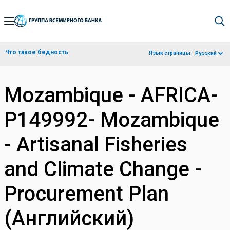
Skip
to
Main
Что такое бедность
Язык страницы:
Русский
Navigation
Mozambique - AFRICA-
P149992- Mozambique
- Artisanal Fisheries
and Climate Change -
Procurement Plan
(Английский)