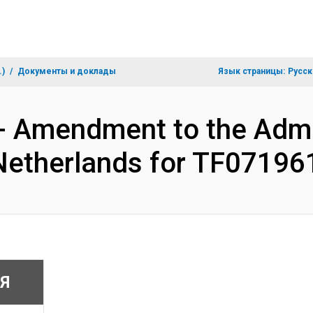
.)
Документы и доклады
Язык страницы:
Русск
- Amendment to the Admi
Netherlands for TF07196
Я