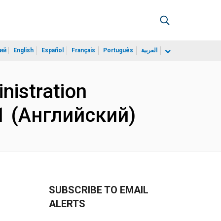
ий
English
Español
Français
Português
العربية
nistration
1 (Английский)
SUBSCRIBE TO EMAIL
ALERTS