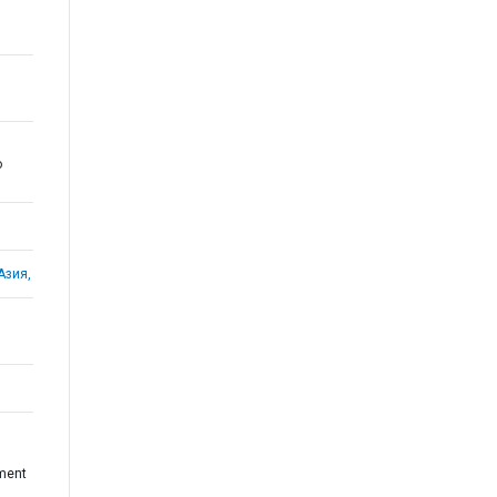
о
Азия,
ment