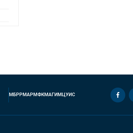
МБРР
МАР
МФК
МАГИ
МЦУИС