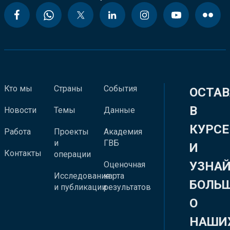
Кто мы
Страны
События
ОСТАВ
В
Новости
Темы
Данные
КУРСЕ
Работа
Проекты
Академия
и
ГВБ
И
Контакты
операции
УЗНА
Оценочная
Исследования
карта
БОЛЬ
и публикации
результатов
О
НАШИ