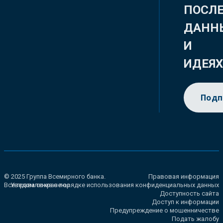
ПОСЛ
ДАНН
И
ИДЕЯ
Подп
© 2025 Группа Всемирного банка.
Правовая информация
Все права сохранены.
Уведомление о порядке использования конфиденциальных данных
Доступность сайта
Доступ к информации
Предупреждение о мошенничестве
Подать жалобу