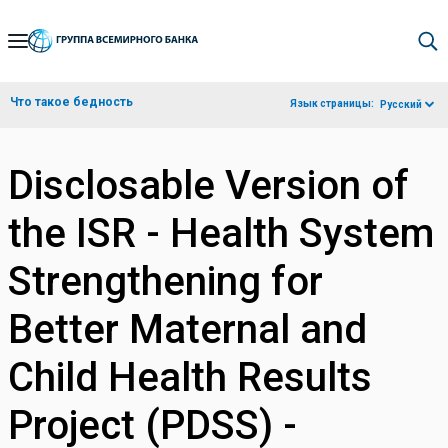
Skip
to
Main
Что такое бедность
Язык страницы:
Русский
Navigation
Disclosable Version of
the ISR - Health System
Strengthening for
Better Maternal and
Child Health Results
Project (PDSS) -