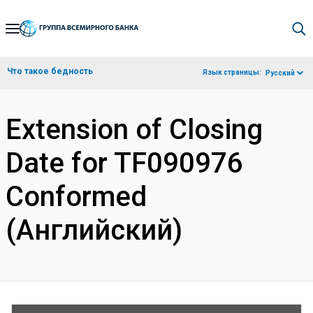
Skip
to
Main
Что такое бедность
Язык страницы:
Русский
Navigation
Extension of Closing
Date for TF090976
Conformed
(Английский)