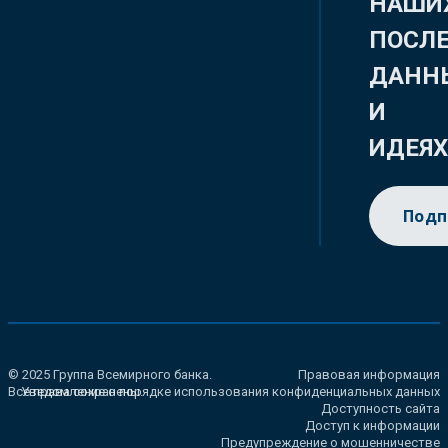
НАШИ
ПОСЛ
ДАНН
И
ИДЕЯ
Подп
© 2025 Группа Всемирного банка.
Правовая информация
Все права сохранены.
Уведомление о порядке использования конфиденциальных данных
Доступность сайта
Доступ к информации
Предупреждение о мошенничестве