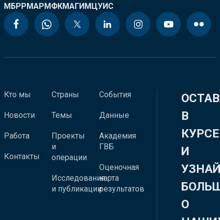
МБРР
МАР
МФК
МАГИ
МЦУИС
Кто мы
Страны
События
ОСТАВ
В
Новости
Темы
Данные
КУРСЕ
Работа
Проекты
Академия
и
ГВБ
И
Контакты
операции
УЗНА
Оценочная
Исследования
карта
БОЛЬ
и публикации
результатов
О