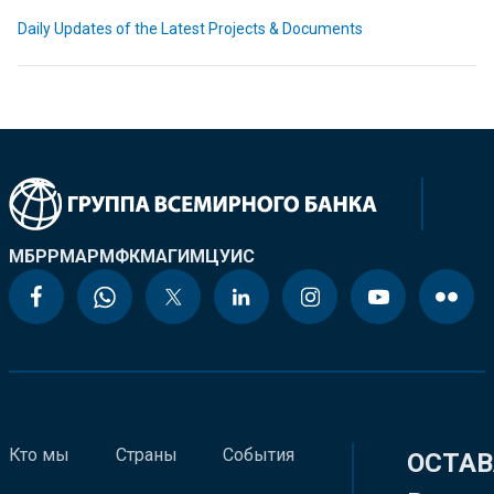
Daily Updates of the Latest Projects & Documents
МБРР
МАР
МФК
МАГИ
МЦУИС
Кто мы
Страны
События
ОСТАВ