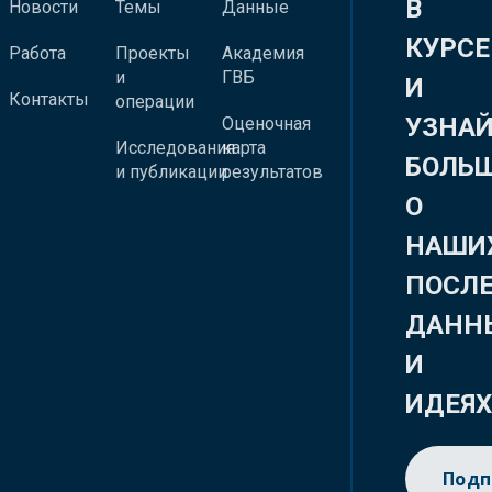
В
Новости
Темы
Данные
КУРСЕ
Работа
Проекты
Академия
и
ГВБ
И
Контакты
операции
УЗНА
Оценочная
Исследования
карта
БОЛЬ
и публикации
результатов
О
НАШИ
ПОСЛ
ДАНН
И
ИДЕЯ
Подп