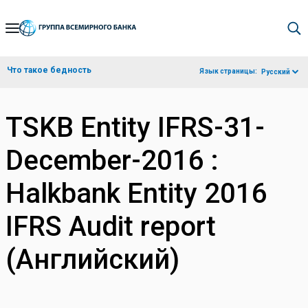
Skip
to
Main
Что такое бедность
Язык страницы:
Русский
Navigation
TSKB Entity IFRS-31-
December-2016 :
Halkbank Entity 2016
IFRS Audit report
(Английский)