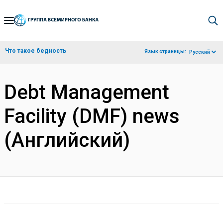
Skip
to
Main
Что такое бедность
Язык страницы:
Русский
Navigation
Debt Management
Facility (DMF) news
(Английский)