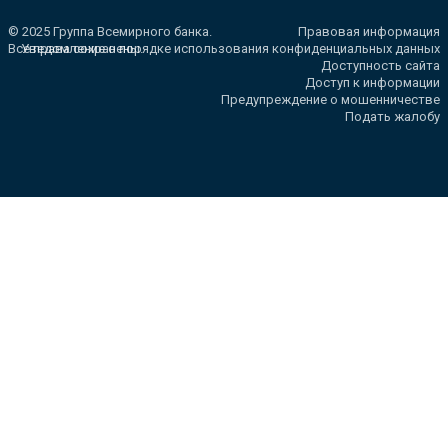
© 2025 Группа Всемирного банка.
Правовая информация
Все права сохранены.
Уведомление о порядке использования конфиденциальных данных
Доступность сайта
Доступ к информации
Предупреждение о мошенничестве
Подать жалобу