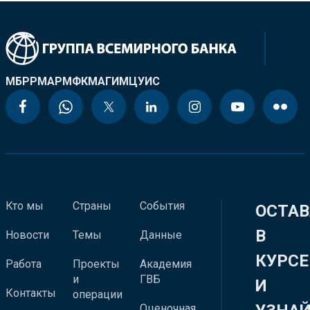
МБРР
МАР
МФК
МАГИ
МЦУИС
Кто мы
Страны
События
ОСТАВ
В
Новости
Темы
Данные
КУРСЕ
Работа
Проекты
Академия
и
ГВБ
И
Контакты
операции
Оценочная