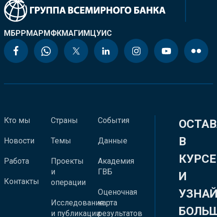
МБРР
МАР
МФК
МАГИ
МЦУИС
Кто мы
Страны
События
ОСТАВ
В
Новости
Темы
Данные
КУРСЕ
Работа
Проекты
Академия
и
ГВБ
И
Контакты
операции
УЗНА
Оценочная
Исследования
карта
БОЛЬ
и публикации
результатов