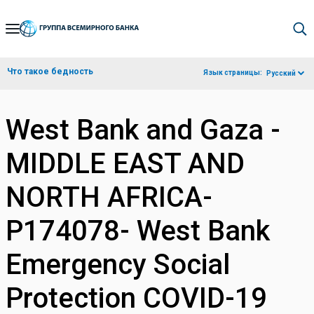
Skip
to
Main
Что такое бедность
Язык страницы:
Русский
Navigation
West Bank and Gaza -
MIDDLE EAST AND
NORTH AFRICA-
P174078- West Bank
Emergency Social
Protection COVID-19