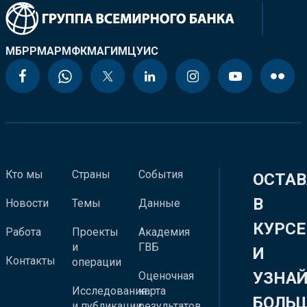
МБРР
МАР
МФК
МАГИ
МЦУИС
Кто мы
Страны
События
ОСТАВ
В
Новости
Темы
Данные
КУРСЕ
Работа
Проекты
Академия
и
ГВБ
И
Контакты
операции
УЗНА
Оценочная
Исследования
карта
БОЛЬ
и публикации
результатов