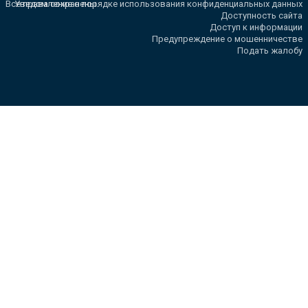
Все права сохранены.
Уведомление о порядке использования конфиденциальных данных
Доступность сайта
Доступ к информации
Предупреждение о мошенничестве
Подать жалобу