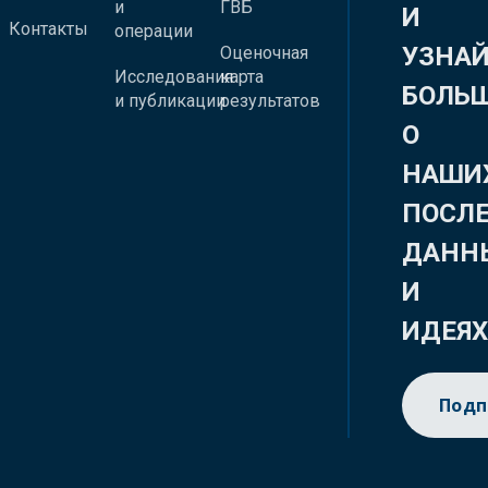
и
ГВБ
И
Контакты
операции
УЗНА
Оценочная
Исследования
карта
БОЛЬ
и публикации
результатов
О
НАШИ
ПОСЛ
ДАНН
И
ИДЕЯ
Подп