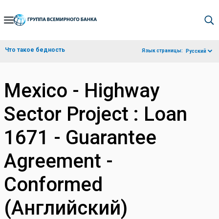
Skip
to
Main
Что такое бедность
Язык страницы:
Русский
Navigation
Mexico - Highway
Sector Project : Loan
1671 - Guarantee
Agreement -
Conformed
(Английский)