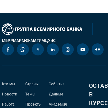
МБРР
МАР
МФК
МАГИ
МЦУИС
Кто мы
Страны
События
ОСТАВ
В
Новости
Темы
Данные
КУРСЕ
Работа
Проекты
Академия