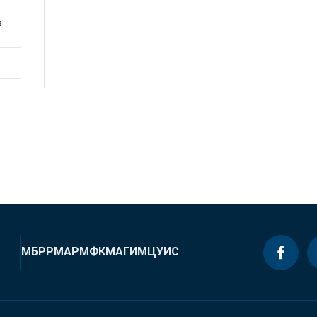
s
МБРР
МАР
МФК
МАГИ
МЦУИС