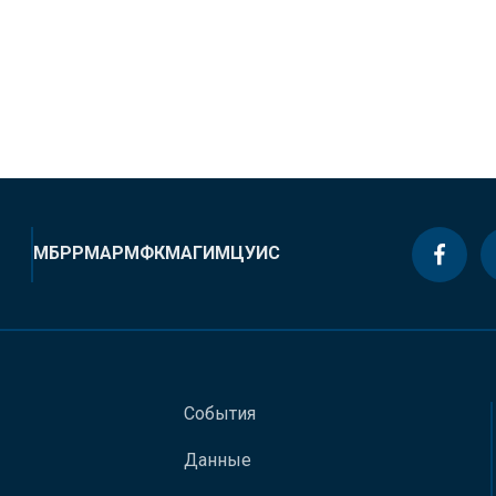
МБРР
МАР
МФК
МАГИ
МЦУИС
События
Данные