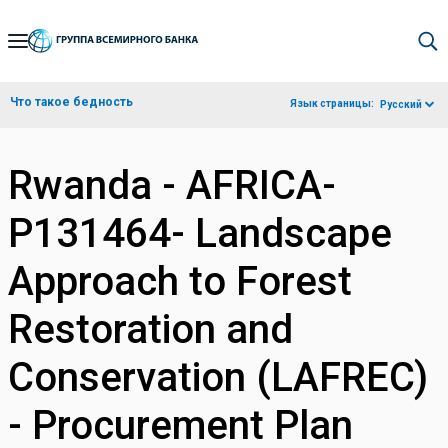
Skip
to
Main
Что такое бедность
Язык страницы:
Русский
Navigation
Rwanda - AFRICA-
P131464- Landscape
Approach to Forest
Restoration and
Conservation (LAFREC)
- Procurement Plan