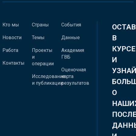
Кто мы
Страны
События
ОСТАВ
В
Новости
Темы
Данные
КУРСЕ
Работа
Проекты
Академия
и
ГВБ
И
Контакты
операции
УЗНА
Оценочная
Исследования
карта
БОЛЬ
и публикации
результатов
О
НАШИ
ПОСЛ
ДАНН