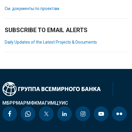
См. документы по проектам
SUBSCRIBE TO EMAIL ALERTS
Daily Updates of the Latest Projects & Documents
МБРР
МАР
МФК
МАГИ
МЦУИС