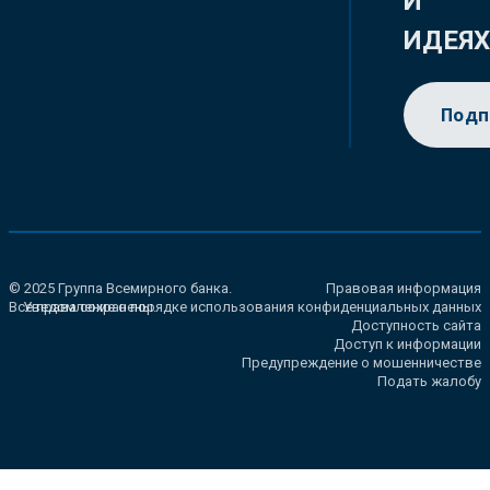
И
ИДЕЯ
Подп
© 2025 Группа Всемирного банка.
Правовая информация
Все права сохранены.
Уведомление о порядке использования конфиденциальных данных
Доступность сайта
Доступ к информации
Предупреждение о мошенничестве
Подать жалобу