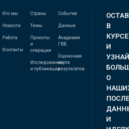
Кто мы
Страны
События
ОСТАВ
В
Новости
Темы
Данные
КУРСЕ
Работа
Проекты
Академия
и
ГВБ
И
Контакты
операции
УЗНА
Оценочная
Исследования
карта
БОЛЬ
и публикации
результатов
О
НАШИ
ПОСЛ
ДАНН
И