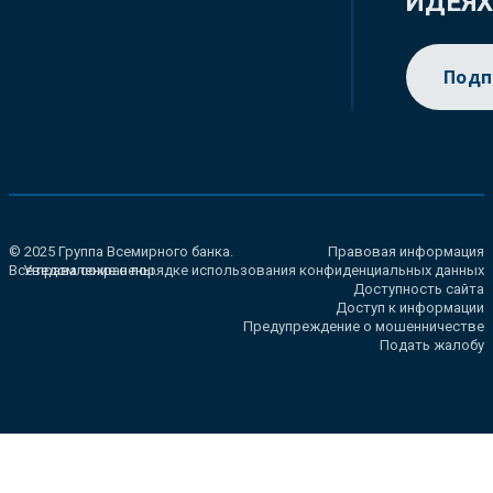
ИДЕЯ
Подп
© 2025 Группа Всемирного банка.
Правовая информация
Все права сохранены.
Уведомление о порядке использования конфиденциальных данных
Доступность сайта
Доступ к информации
Предупреждение о мошенничестве
Подать жалобу