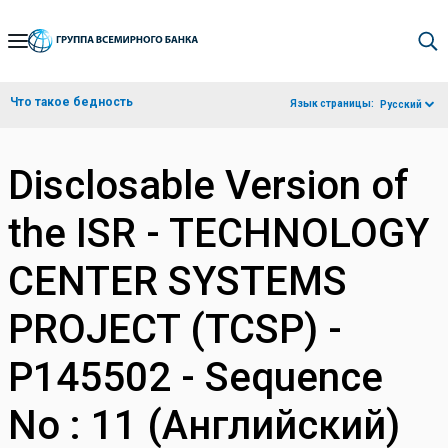
Skip
to
Main
Что такое бедность
Язык страницы:
Русский
Navigation
Disclosable Version of
the ISR - TECHNOLOGY
CENTER SYSTEMS
PROJECT (TCSP) -
P145502 - Sequence
No : 11 (Английский)