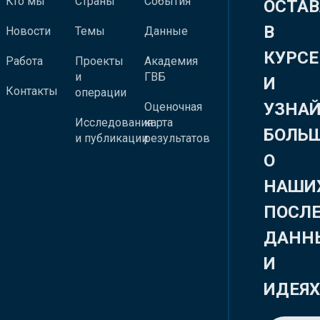
Кто мы
Страны
События
ОСТАВ
В
Новости
Темы
Данные
КУРСЕ
Работа
Проекты
Академия
и
ГВБ
И
Контакты
операции
УЗНА
Оценочная
Исследования
карта
БОЛЬ
и публикации
результатов
О
НАШИ
ПОСЛ
ДАНН
И
ИДЕЯ