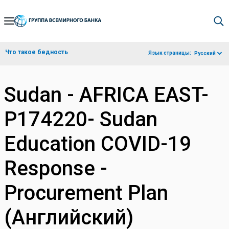
Skip
to
Main
Что такое бедность
Язык страницы:
Русский
Navigation
Sudan - AFRICA EAST-
P174220- Sudan
Education COVID-19
Response -
Procurement Plan
(Английский)