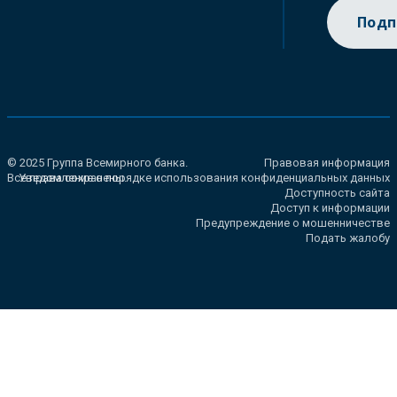
Подп
© 2025 Группа Всемирного банка.
Правовая информация
Все права сохранены.
Уведомление о порядке использования конфиденциальных данных
Доступность сайта
Доступ к информации
Предупреждение о мошенничестве
Подать жалобу