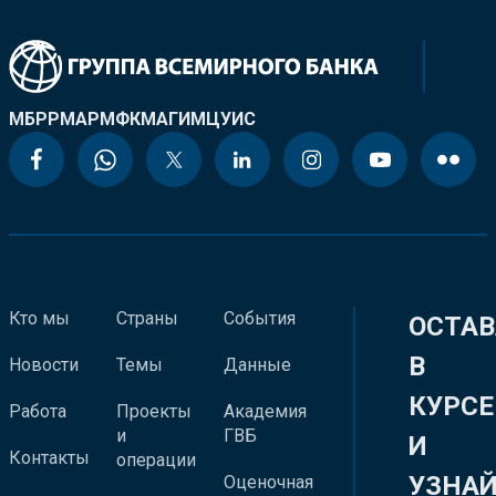
МБРР
МАР
МФК
МАГИ
МЦУИС
Кто мы
Страны
События
ОСТАВ
В
Новости
Темы
Данные
КУРСЕ
Работа
Проекты
Академия
и
ГВБ
И
Контакты
операции
УЗНА
Оценочная