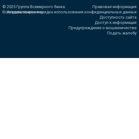
© 2025 Группа Всемирного банка.
Правовая информация
Все права сохранены.
Уведомление о порядке использования конфиденциальных данных
Доступность сайта
Доступ к информации
Предупреждение о мошенничестве
Подать жалобу