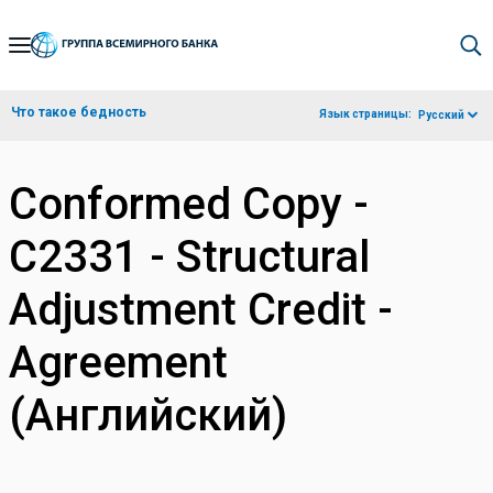
Skip
to
Main
Что такое бедность
Язык страницы:
Русский
Navigation
Conformed Copy -
C2331 - Structural
Adjustment Credit -
Agreement
(Английский)