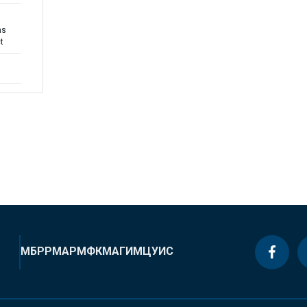
ns
t
МБРР
МАР
МФК
МАГИ
МЦУИС