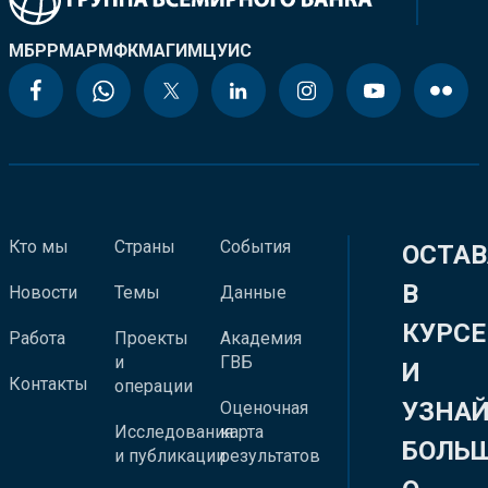
МБРР
МАР
МФК
МАГИ
МЦУИС
Кто мы
Страны
События
ОСТАВ
В
Новости
Темы
Данные
КУРСЕ
Работа
Проекты
Академия
и
ГВБ
И
Контакты
операции
УЗНА
Оценочная
Исследования
карта
БОЛЬ
и публикации
результатов