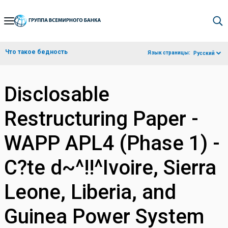
Skip
to
Main
Что такое бедность
Язык страницы:
Русский
Navigation
Disclosable
Restructuring Paper -
WAPP APL4 (Phase 1) -
C?te d~^!!^Ivoire, Sierra
Leone, Liberia, and
Guinea Power System