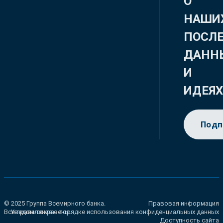
О
НАШИ
ПОСЛ
ДАНН
И
ИДЕЯ
Подп
© 2025 Группа Всемирного банка.
Правовая информация
Все права сохранены.
Уведомление о порядке использования конфиденциальных данных
Доступность сайта