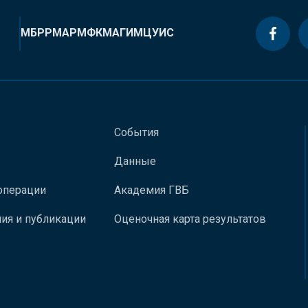
МБРР
МАР
МФК
МАГИ
МЦУИС
События
Данные
операции
Академия ГВБ
ия и публикации
Оценочная карта результатов