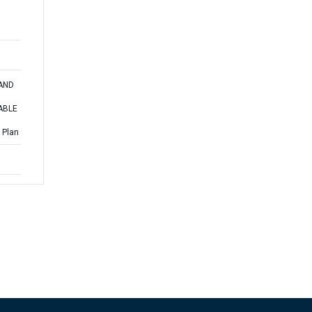
 AND
ABLE
 Plan