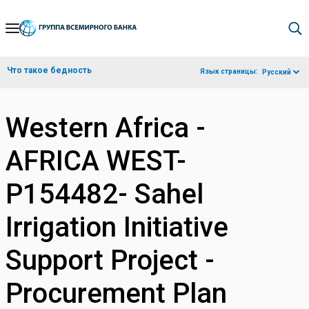
Skip
to
Main
Что такое бедность
Язык страницы:
Русский
Navigation
Western Africa -
AFRICA WEST-
P154482- Sahel
Irrigation Initiative
Support Project -
Procurement Plan