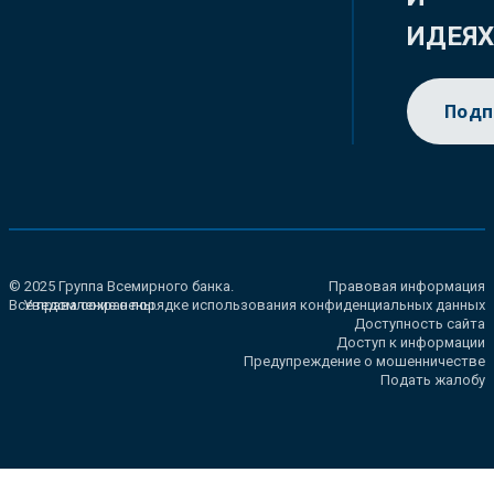
ИДЕЯ
Подп
© 2025 Группа Всемирного банка.
Правовая информация
Все права сохранены.
Уведомление о порядке использования конфиденциальных данных
Доступность сайта
Доступ к информации
Предупреждение о мошенничестве
Подать жалобу