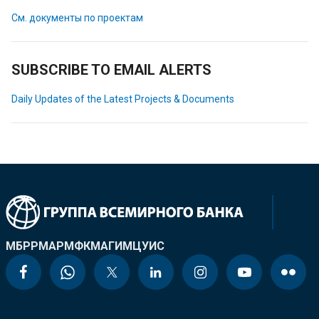
См. документы по проектам
SUBSCRIBE TO EMAIL ALERTS
Daily Updates of the Latest Projects & Documents
МБРР
МАР
МФК
МАГИ
МЦУИС