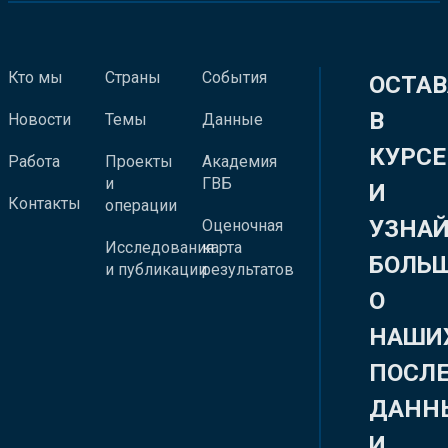
Кто мы
Страны
События
ОСТАВ
В
Новости
Темы
Данные
КУРСЕ
Работа
Проекты
Академия
и
ГВБ
И
Контакты
операции
УЗНА
Оценочная
Исследования
карта
БОЛЬ
и публикации
результатов
О
НАШИ
ПОСЛ
ДАНН
И