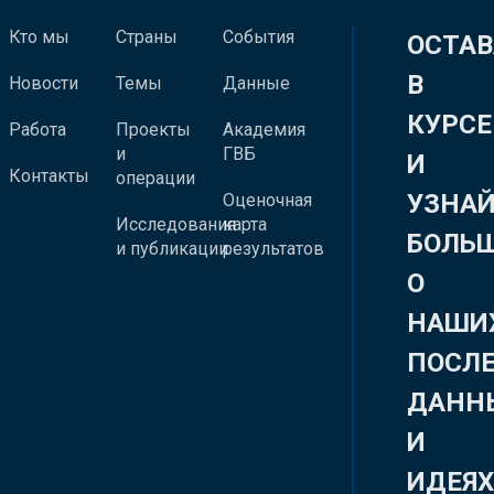
Кто мы
Страны
События
ОСТАВ
В
Новости
Темы
Данные
КУРСЕ
Работа
Проекты
Академия
и
ГВБ
И
Контакты
операции
УЗНА
Оценочная
Исследования
карта
БОЛЬ
и публикации
результатов
О
НАШИ
ПОСЛ
ДАНН
И
ИДЕЯ