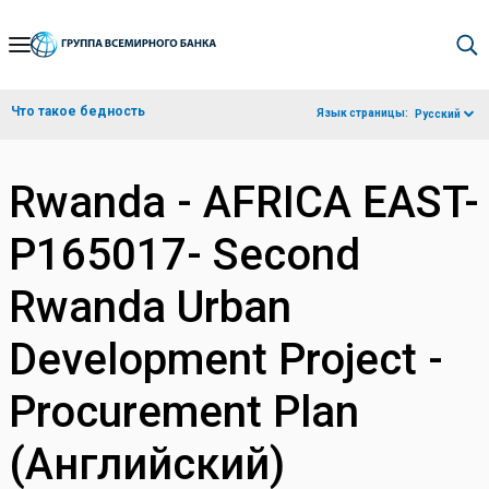
Skip
to
Main
Что такое бедность
Язык страницы:
Русский
Navigation
Rwanda - AFRICA EAST-
P165017- Second
Rwanda Urban
Development Project -
Procurement Plan
(Английский)