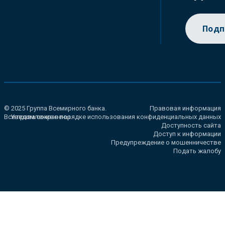
Подп
© 2025 Группа Всемирного банка.
Правовая информация
Все права сохранены.
Уведомление о порядке использования конфиденциальных данных
Доступность сайта
Доступ к информации
Предупреждение о мошенничестве
Подать жалобу