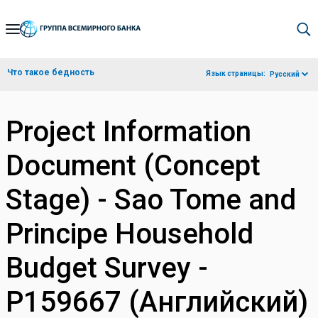
Skip
to
Main
Что такое бедность
Язык страницы:
Русский
Navigation
Project Information
Document (Concept
Stage) - Sao Tome and
Principe Household
Budget Survey -
P159667 (Английский)