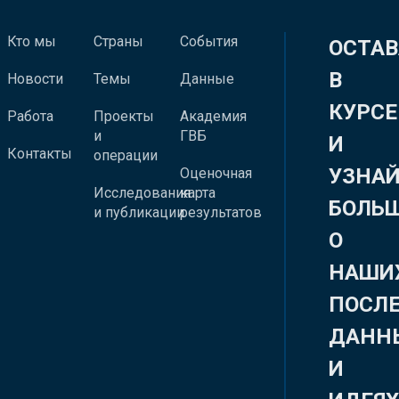
Кто мы
Страны
События
ОСТАВ
В
Новости
Темы
Данные
КУРСЕ
Работа
Проекты
Академия
и
ГВБ
И
Контакты
операции
УЗНА
Оценочная
Исследования
карта
БОЛЬ
и публикации
результатов
О
НАШИ
ПОСЛ
ДАНН
И