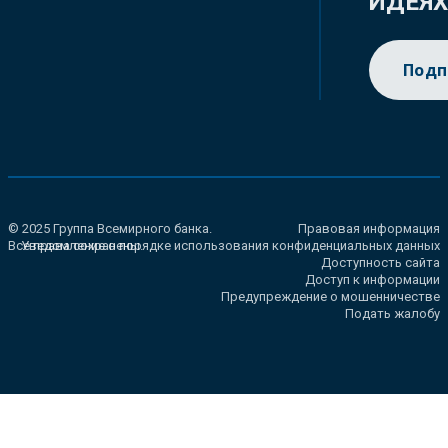
ИДЕЯ
Подп
© 2025 Группа Всемирного банка.
Правовая информация
Все права сохранены.
Уведомление о порядке использования конфиденциальных данных
Доступность сайта
Доступ к информации
Предупреждение о мошенничестве
Подать жалобу