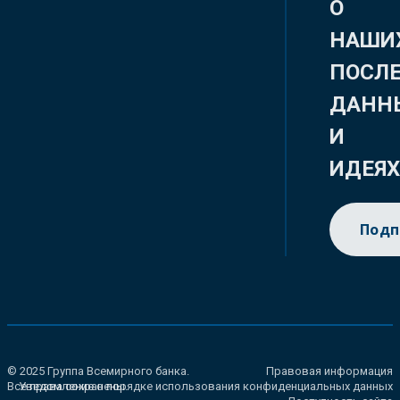
О
НАШИ
ПОСЛ
ДАНН
И
ИДЕЯ
Подп
© 2025 Группа Всемирного банка.
Правовая информация
Все права сохранены.
Уведомление о порядке использования конфиденциальных данных