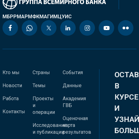
МБРР
МАР
МФК
МАГИ
МЦУИС
Кто мы
Страны
События
ОСТАВ
В
Новости
Темы
Данные
КУРСЕ
Работа
Проекты
Академия
и
ГВБ
И
Контакты
операции
УЗНА
Оценочная
Исследования
карта
БОЛЬ
и публикации
результатов