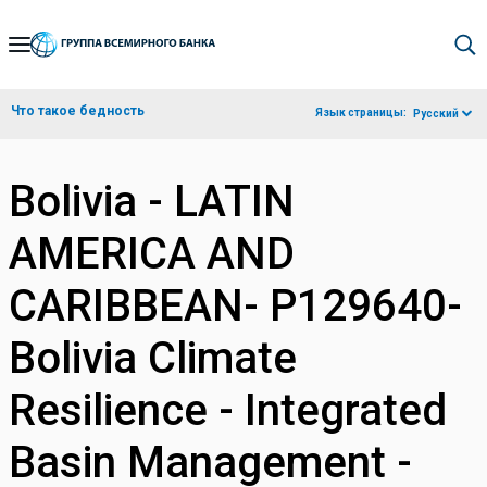
Skip
to
Main
Что такое бедность
Язык страницы:
Русский
Navigation
Bolivia - LATIN
AMERICA AND
CARIBBEAN- P129640-
Bolivia Climate
Resilience - Integrated
Basin Management -