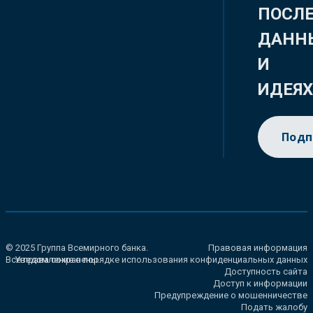
ПОСЛ
ДАНН
И
ИДЕЯ
Подп
© 2025 Группа Всемирного банка.
Правовая информация
Все права сохранены.
Уведомление о порядке использования конфиденциальных данных
Доступность сайта
Доступ к информации
Предупреждение о мошенничестве
Подать жалобу