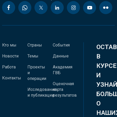
Кто мы
Страны
События
ОСТАВ
В
Новости
Темы
Данные
КУРСЕ
Работа
Проекты
Академия
и
ГВБ
И
Контакты
операции
УЗНА
Оценочная
Исследования
карта
БОЛЬ
и публикации
результатов
О
НАШИ