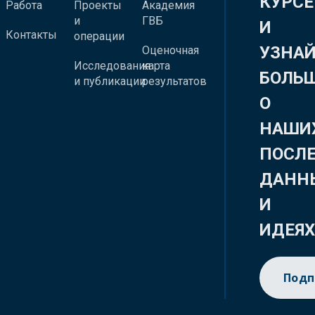
КУРСЕ
Работа
Проекты
Академия
и
ГВБ
И
Контакты
операции
УЗНА
Оценочная
Исследования
карта
БОЛЬ
и публикации
результатов
О
НАШИ
ПОСЛ
ДАНН
И
ИДЕЯ
Подп