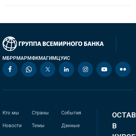
МБРР
МАР
МФК
МАГИ
МЦУИС
Кто мы
Страны
События
ОСТАВ
В
Новости
Темы
Данные