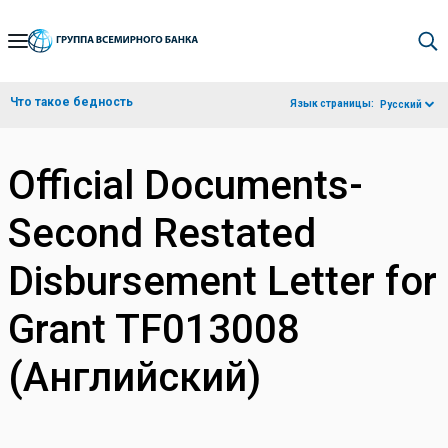
Skip
to
Main
Что такое бедность
Язык страницы:
Русский
Navigation
Official Documents-
Second Restated
Disbursement Letter for
Grant TF013008
(Английский)