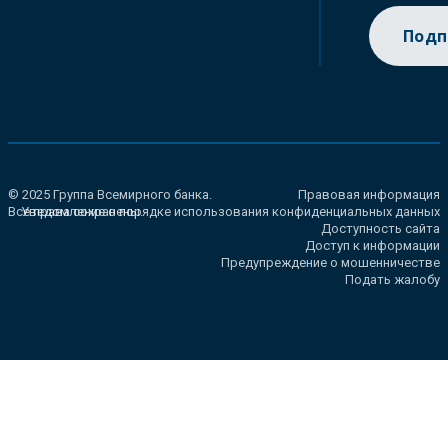
Подп
© 2025 Группа Всемирного банка.
Правовая информация
Все права сохранены.
Уведомление о порядке использования конфиденциальных данных
Доступность сайта
Доступ к информации
Предупреждение о мошенничестве
Подать жалобу