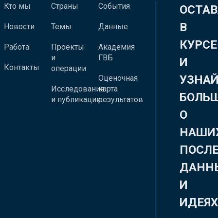
Кто мы
Страны
События
ОСТАВ
В
Новости
Темы
Данные
КУРСЕ
Работа
Проекты
Академия
и
ГВБ
И
Контакты
операции
УЗНА
Оценочная
Исследования
карта
БОЛЬ
и публикации
результатов
О
НАШИ
ПОСЛ
ДАНН
И
ИДЕЯ