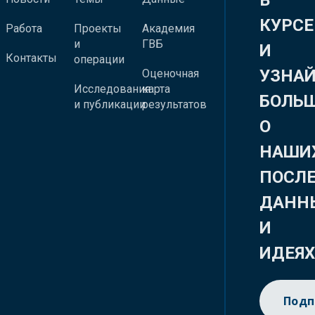
В
КУРСЕ
Работа
Проекты
Академия
и
ГВБ
И
Контакты
операции
УЗНА
Оценочная
Исследования
карта
БОЛЬ
и публикации
результатов
О
НАШИ
ПОСЛ
ДАНН
И
ИДЕЯ
Подп