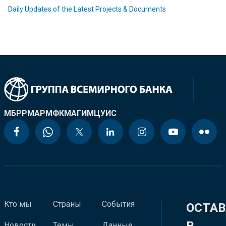
Daily Updates of the Latest Projects & Documents
МБРР
МАР
МФК
МАГИ
МЦУИС
Кто мы
Страны
События
ОСТАВ
Новости
Темы
Данные