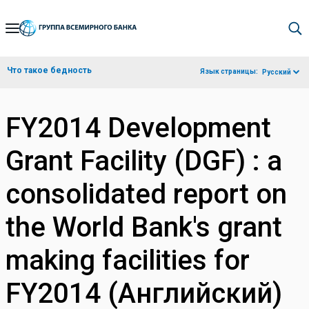
Skip
to
Main
Что такое бедность
Язык страницы:
Русский
Navigation
FY2014 Development
Grant Facility (DGF) : a
consolidated report on
the World Bank's grant
making facilities for
FY2014 (Английский)